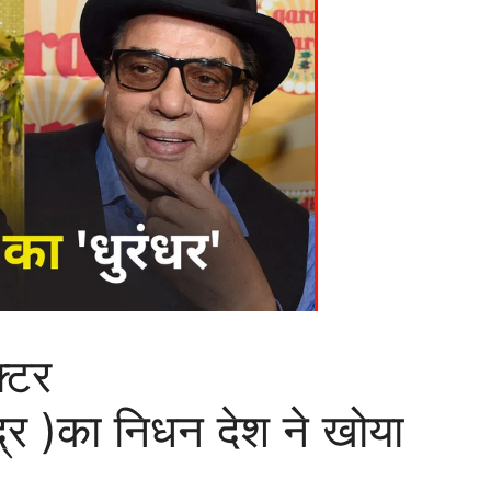
्टर
र )का निधन देश ने खोया