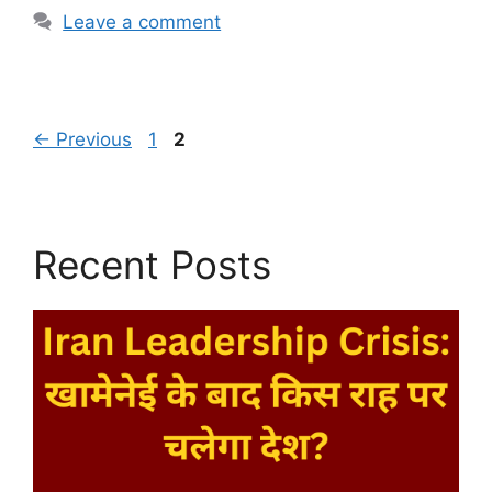
Leave a comment
Page
Page
←
Previous
1
2
Recent Posts